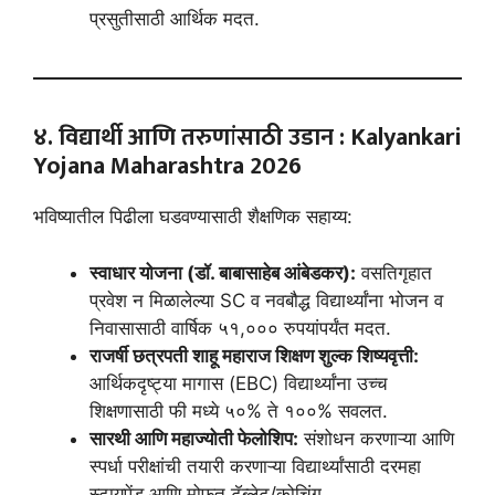
प्रसुतीसाठी आर्थिक मदत.
४. विद्यार्थी आणि तरुणांसाठी उडान
:
Kalyankari
Yojana Maharashtra 202
6
भविष्यातील पिढीला घडवण्यासाठी शैक्षणिक सहाय्य:
स्वाधार योजना (डॉ. बाबासाहेब आंबेडकर):
वसतिगृहात
प्रवेश न मिळालेल्या SC व नवबौद्ध विद्यार्थ्यांना भोजन व
निवासासाठी वार्षिक ५१,००० रुपयांपर्यंत मदत.
राजर्षी छत्रपती शाहू महाराज शिक्षण शुल्क शिष्यवृत्ती:
आर्थिकदृष्ट्या मागास (EBC) विद्यार्थ्यांना उच्च
शिक्षणासाठी फी मध्ये ५०% ते १००% सवलत.
सारथी आणि महाज्योती फेलोशिप:
संशोधन करणाऱ्या आणि
स्पर्धा परीक्षांची तयारी करणाऱ्या विद्यार्थ्यांसाठी दरमहा
स्टायपेंड आणि मोफत टॅब्लेट/कोचिंग.