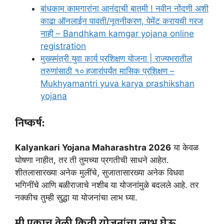
बांधकाम कामगारांना आनंदाची बातमी ! नवीन नोंदणी अशी
काढा ऑनलाईन पावती/नूतनीकरण, पेमेंट करायची गरज
नाही – Bandhkam kamgar yojana online
registration
मुख्यमंत्री युवा कार्य प्रशिक्षण योजना | राज्यभरातील
तरुणांसाठी १० हजारांपर्यंत मासिक प्रशिक्षण –
Mukhyamantri yuva karya prashikshan
yojana
निष्कर्ष:
Kalyankari Yojana Maharashtra 202
6
या केवळ
घोषणा नाहीत, तर ती तुमच्या प्रगतीची साधने आहेत.
शीतलासारख्या अनेक मुलींचे, सुजातासारख्या अनेक विधवा
भगिनींचे आणि बळीराजाचे नशीब या योजनांमुळे बदलले आहे. तर
नक्कीच तुम्ही सुद्धा या योजनांचा लाभ घ्या.
मी एकाच वेळी किती योजनांचा लाभ घेऊ