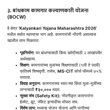
३. बांधकाम कामगार कल्याणकारी योजना
(BOCW)
हे क्षेत्र
‘Kalyankari Yojana Maharashtra 2026’
मधील सर्वात महत्त्वाचा भाग आहे. कामगारांची नोंदणी असल्यास
खालील लाभ मिळतात:
गृहनिर्माण:
घर बांधण्यासाठी किंवा खरेदीसाठी २ लाखांपर्यंत
अर्थसहाय्य.
शिक्षण:
कामगारांच्या मुलांच्या शिक्षणासाठी (१ली ते पदवी)
प्रतिवर्ष शिष्यवृत्ती. तसेच,
MS-CIT
कोर्स फीमध्ये ७५%
परतावा.
विवाह अनुदान:
कामगाराच्या स्वतःच्या किंवा मुला-मुलींच्या
लग्नासाठी
₹३०,०००
मदत.
सुरक्षा संच (Safety Kit):
नोंदणीकृत कामगारांना
हेल्मेट, बूट, जॅकेट इत्यादींचा मोफत संच.
विशेष लाभ:
मध्यान्ह भोजन योजना आणि पत्नीच्या