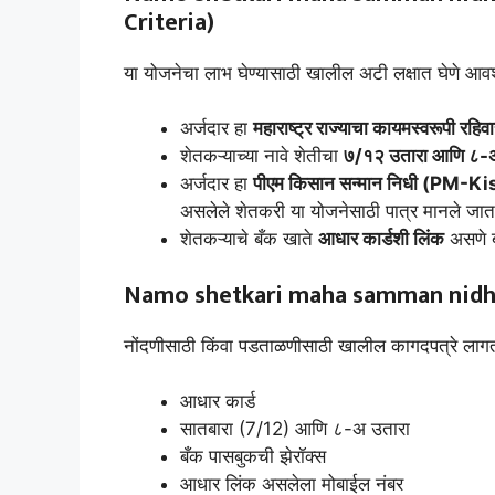
Criteria)
या योजनेचा लाभ घेण्यासाठी खालील अटी लक्षात घेणे आव
अर्जदार हा
महाराष्ट्र राज्याचा कायमस्वरूपी रहिव
शेतकऱ्याच्या नावे शेतीचा
७/१२ उतारा आणि ८-
अर्जदार हा
पीएम किसान सन्मान निधी (PM-K
असलेले शेतकरी या योजनेसाठी पात्र मानले जात
शेतकऱ्याचे बँक खाते
आधार कार्डशी लिंक
असणे 
Namo shetkari maha samman nidhi
नोंदणीसाठी किंवा पडताळणीसाठी खालील कागदपत्रे लाग
आधार कार्ड
सातबारा (7/12) आणि ८-अ उतारा
बँक पासबुकची झेरॉक्स
आधार लिंक असलेला मोबाईल नंबर