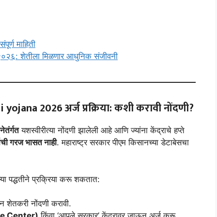
ूर्ण माहिती
 २०२६: शेतीला मिळणार आधुनिक संजीवनी
 yojana 2026
अर्ज प्रक्रिया: कशी करावी नोंदणी?
ेतंर्गत
यशस्वीरीत्या नोंदणी झालेली आहे आणि ज्यांना केंद्राचे हप्ते
्जाची गरज भासत नाही
. महाराष्ट्र सरकार पीएम किसानच्या डेटाबेसचा
ल्या पद्धतीने प्रक्रिया करू शकतात:
न शेतकरी नोंदणी करावी.
e Center)
किंवा ‘आपले सरकार’ केंद्रावर जाऊन अर्ज करू