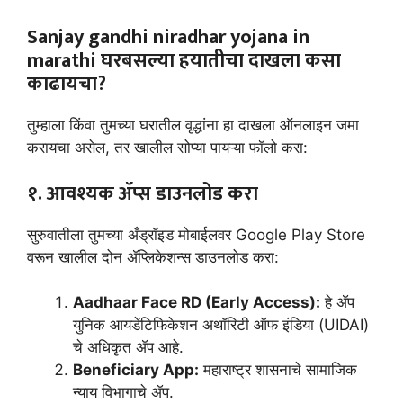
Sanjay gandhi niradhar yojana in
marathi
घरबसल्या हयातीचा दाखला कसा
काढायचा?
तुम्हाला किंवा तुमच्या घरातील वृद्धांना हा दाखला ऑनलाइन जमा
करायचा असेल, तर खालील सोप्या पायऱ्या फॉलो करा:
१. आवश्यक ॲप्स डाउनलोड करा
सुरुवातीला तुमच्या अँड्रॉइड मोबाईलवर Google Play Store
वरून खालील दोन ॲप्लिकेशन्स डाउनलोड करा:
Aadhaar Face RD (Early Access):
हे ॲप
युनिक आयडेंटिफिकेशन अथॉरिटी ऑफ इंडिया (UIDAI)
चे अधिकृत ॲप आहे.
Beneficiary App:
महाराष्ट्र शासनाचे सामाजिक
न्याय विभागाचे ॲप.