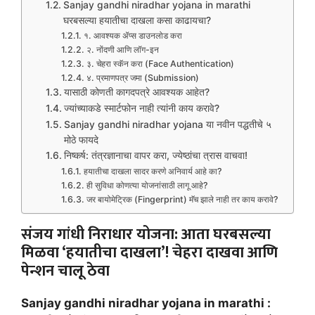
Sanjay gandhi niradhar yojana in marathi
घरबसल्या हयातीचा दाखला कसा काढायचा?
१. आवश्यक ॲप्स डाउनलोड करा
२. नोंदणी आणि लॉग-इन
३. चेहरा स्कॅन करा (Face Authentication)
४. प्रमाणपत्र जमा (Submission)
यासाठी कोणती कागदपत्रे आवश्यक आहेत?
ज्यांच्याकडे स्मार्टफोन नाही त्यांनी काय करावे?
Sanjay gandhi niradhar yojana या नवीन पद्धतीचे ५
मोठे फायदे
निष्कर्ष: तंत्रज्ञानाचा वापर करा, ज्येष्ठांचा त्रास वाचवा!
हयातीचा दाखला सादर करणे अनिवार्य आहे का?
ही सुविधा कोणत्या योजनांसाठी लागू आहे?
जर बायोमेट्रिक (Fingerprint) मॅच झाले नाही तर काय करावे?
संजय गांधी निराधार योजना: आता घरबसल्या
मिळवा ‘हयातीचा दाखला’! चेहरा दाखवा आणि
पेन्शन चालू ठेवा
Sanjay gandhi niradhar yojana in marathi :