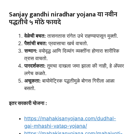
Sanjay gandhi niradhar yojana
या नवीन
पद्धतीचे ५ मोठे फायदे
वेळेची बचत:
तासनतास रांगेत उभे राहण्यापासून मुक्ती.
पैशांची बचत:
प्रवासाचा खर्च वाचतो.
सन्मान:
वयोवृद्ध आणि दिव्यांग व्यक्तींना होणारा शारीरिक
त्रास वाचतो.
पारदर्शकता:
तुमचा दाखला जमा झाला की नाही, हे ॲपवर
लगेच कळते.
अचूकता:
बायोमेट्रिक पद्धतीमुळे बोगस गिरीला आळा
बसतो.
इतर सरकारी योजना :
https://mahakisanyojana.com/dudhal-
gai-mhashi-vatap-yojana/
https://mahakisanyojana.com/mahajyoti-