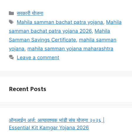
Categories
सरकारी योजना
Tags
Mahila samman bachat patra yojana
,
Mahila
samman bachat patra yojana 2026
,
Mahila
Samman Savings Certificate
,
mahila samman
yojana
,
mahila samman yojana maharashtra
Leave a comment
Recent Posts
ऑनलाईन अर्ज: अत्यावश्यक भांडी संच योजना २०२६ |
Essential Kit Kamgar Yojana 2026