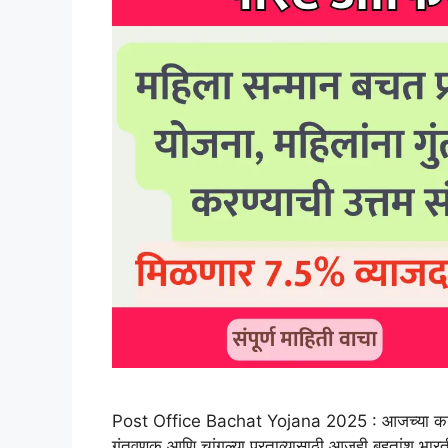
Post Office Bachat Yojana 2025 : आजच्या काळात
गुंतवणूक आणि चांगल्या परताव्यासाठी आजही बहुतांश भा