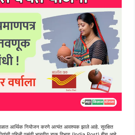
 आर्थिक नियोजन करणे अत्यंत आवश्यक झाले आहे. सुरक्षित
रतीयांची पहिली पसंती भारतीय डाक विभाग (India Post) हीच आहे.