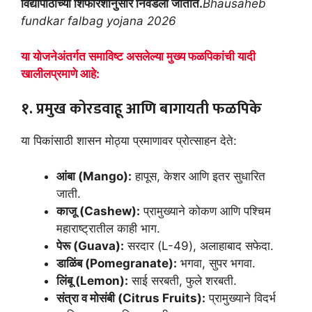
विद्यापीठांच्या शिफारशीनुसार निवडली जातात.
Bhausaheb
fundkar falbag yojana 2026
या योजनेअंतर्गत समाविष्ट असलेल्या मुख्य फळपिकांची यादी
खालीलप्रमाणे आहे:
१. प्रमुख कोरडवाहू आणि बागायती फळपिके
या पिकांसाठी शासन मोठ्या प्रमाणावर प्रोत्साहन देते:
आंबा (Mango):
हापूस, केशर आणि इतर सुधारित
जाती.
काजू (Cashew):
प्रामुख्याने कोकण आणि पश्चिम
महाराष्ट्रातील काही भाग.
पेरू (Guava):
सरदार (L-49), अलाहाबाद सफेदा.
डाळिंब (Pomegranate):
भगवा, सुपर भगवा.
लिंबू (Lemon):
साई सरबती, फुले शरबती.
संत्रा व मोसंबी (Citrus Fruits):
प्रामुख्याने विदर्भ