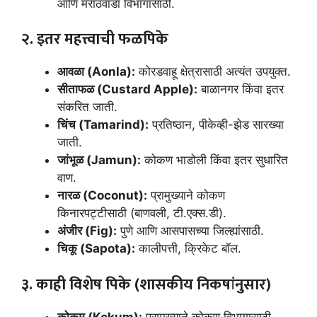
आणि मराठवाडा विभागासाठी.
२. इतर महत्त्वाची फळपिके
आवळा (Aonla):
कोरडवाहू क्षेत्रासाठी अत्यंत उपयुक्त.
सीताफळ (Custard Apple):
बाळानगर किंवा इतर
संकरित जाती.
चिंच (Tamarind):
प्रतिष्ठान, पीकेव्ही-झेड सारख्या
जाती.
जांभूळ (Jamun):
कोकण भाडोली किंवा इतर सुधारित
वाण.
नारळ (Coconut):
प्रामुख्याने कोकण
किनारपट्टीसाठी (बाणवली, टी.एक्स.डी).
अंजीर (Fig):
पुणे आणि आसपासच्या जिल्ह्यांसाठी.
चिकू (Sapota):
कालीपत्ती, क्रिकेट बॉल.
३. काही विशेष पिके (शासकीय निकषांनुसार)
कोकम (Kokum):
प्रामुख्याने कोकण विभागासाठी.