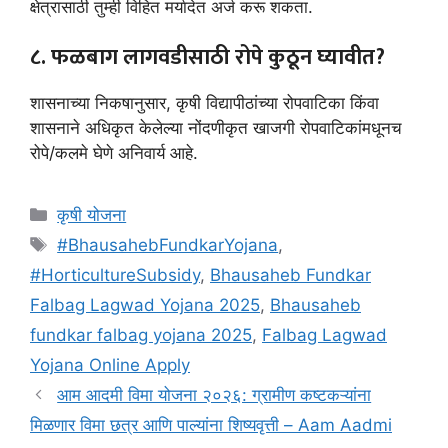
क्षेत्रासाठी तुम्ही विहित मर्यादेत अर्ज करू शकता.
८. फळबाग लागवडीसाठी रोपे कुठून घ्यावीत?
शासनाच्या निकषानुसार, कृषी विद्यापीठांच्या रोपवाटिका किंवा
शासनाने अधिकृत केलेल्या नोंदणीकृत खाजगी रोपवाटिकांमधूनच
रोपे/कलमे घेणे अनिवार्य आहे.
Categories
कृषी योजना
Tags
#BhausahebFundkarYojana
,
#HorticultureSubsidy
,
Bhausaheb Fundkar
Falbag Lagwad Yojana 2025
,
Bhausaheb
fundkar falbag yojana 2025
,
Falbag Lagwad
Yojana Online Apply
आम आदमी विमा योजना २०२६: ग्रामीण कष्टकऱ्यांना
मिळणार विमा छत्र आणि पाल्यांना शिष्यवृत्ती – Aam Aadmi