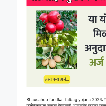
Bhausaheb fundkar falbag yojana 2026: महाराष्ट्
फलोत्पादनाला चालना देण्यासाठी ‘भाऊसाहेब फुंडकर फळबाग