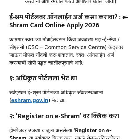
करताना आधारमधील फोटो आपोआप घेतला जातो)
ई-श्रम पोर्टलवर ऑनलाईन अर्ज कसा करावा? :
e-
Shram Card Online Apply 2026
कामगार स्वतःच्या मोबाईलवरून किंवा जवळच्या महा-ई-सेवा /
सीएससी (CSC – Common Service Centre) केंद्रावर
जाऊन मोफत नोंदणी करू शकतात. स्वतः ऑनलाईन अर्ज
करण्याची सोपी पद्धत खालीलप्रमाणे आहे:
१: अधिकृत पोर्टलला भेट द्या
सर्वप्रथम ई-श्रम पोर्टलच्या अधिकृत संकेतस्थळाला
(
eshram.gov.in
) भेट द्या.
२: ‘Register on e-Shram’ वर क्लिक करा
होमपेजवर उजव्या बाजूला असलेल्या
‘Register on e-
Shram’
या पर्यायावर क्लिक करा. यामुळे सेल्फ-रजिस्ट्रेशन