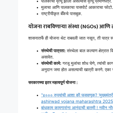
पालकांचा मृत्यू झाला असल्यास मृत्यू प्रमाणपत्र.
मुलाचा आणि पालकाचा पासपोर्ट आकाराचा फोटो
राष्ट्रीयीकृत बँकेचे पासबुक.
योजना राबविणाऱ्या संस्था (NGOs) आणि त्
शासनातर्फे ही योजना थेट राबवली जात नसून, ती पात्र स्
संस्थेची पात्रता:
संस्थेला बाल कल्याण क्षेत्रात
असावेत.
संस्थेची कामे:
गरजू मुलांचा शोध घेणे, त्यांची 
अनुदान जमा होत असल्याची खात्री करणे. एका सं
सरकारच्या इतर महत्वपूर्ण योजना :
“४००० रुपयांची आशा की फसवणूक? ‘मुख्यमंत्
ashirwad yojana maharashtra 2025
बांधकाम कामगारांना आनंदाची बातमी ! नवीन न