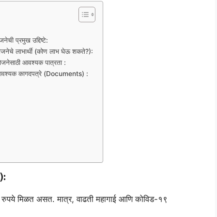
प्रमुख उद्दिष्टे:
े लाभार्थी (कोण लाभ घेऊ शकते?):
साठी आवश्यक पात्रता :
्यक कागदपत्रे (Documents) :
):
४२५ रुपये मिळत असत. मात्र, वाढती महागाई आणि कोविड-१९