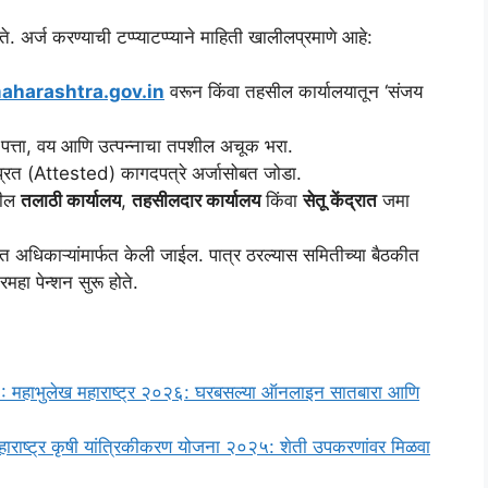
े. अर्ज करण्याची टप्प्याटप्प्याने माहिती खालीलप्रमाणे आहे:
aharashtra.gov.in
वरून किंवा तहसील कार्यालयातून ‘संजय
 पत्ता, वय आणि उत्पन्नाचा तपशील अचूक भरा.
यप्रत (Attested) कागदपत्रे अर्जासोबत जोडा.
ातील
तलाठी कार्यालय
,
तहसीलदार कार्यालय
किंवा
सेतू केंद्रात
जमा
त अधिकाऱ्यांमार्फत केली जाईल. पात्र ठरल्यास समितीच्या बैठकीत
महा पेन्शन सुरू होते.
भुलेख महाराष्ट्र २०२६: घरबसल्या ऑनलाइन सातबारा आणि
ष्ट्र कृषी यांत्रिकीकरण योजना २०२५: शेती उपकरणांवर मिळवा