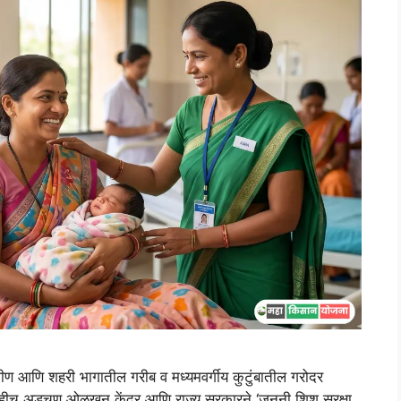
ि शहरी भागातील गरीब व मध्यमवर्गीय कुटुंबातील गरोदर
ते. हीच अडचण ओळखून केंद्र आणि राज्य सरकारने ‘जननी शिशु सुरक्षा