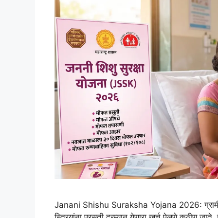
Janani Shishu Suraksha Yojana 2026: ग्रामीण आण
स्त्रियांना प्रसूती दरम्यान येणारा खर्च पेलणे कठीण जा